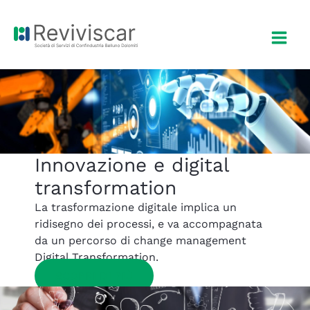
Vai
al
contenuto
Innovazione e digital
transformation
La trasformazione digitale implica un
ridisegno dei processi, e va accompagnata
da un percorso di change management
Digital Transformation.
SCOPRI DI PIÙ